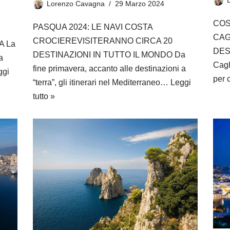
Lorenzo Cavagna
29 Marzo 2024
COS
PASQUA 2024: LE NAVI COSTA
N
CAG
CROCIEREVISITERANNO CIRCA 20
A La
DEST
DESTINAZIONI IN TUTTO IL MONDO Da
a
Cagli
fine primavera, accanto alle destinazioni a
ggi
per 
“terra”, gli itinerari nel Mediterraneo…
Leggi
tutto »