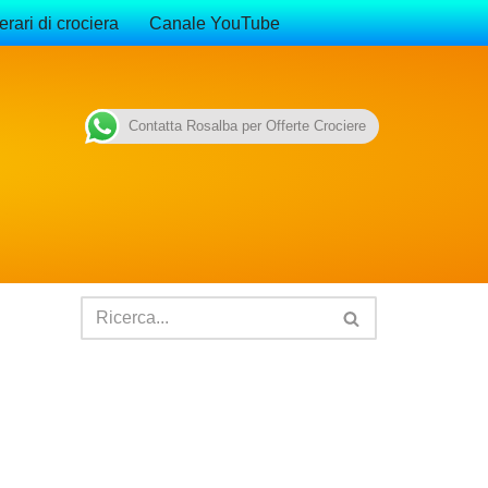
erari di crociera
Canale YouTube
Contatta Rosalba per Offerte Crociere