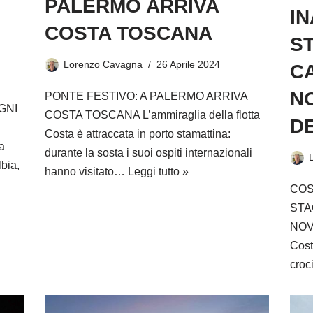
PALERMO ARRIVA
I
COSTA TOSCANA
ST
Lorenzo Cavagna
26 Aprile 2024
CA
NO
PONTE FESTIVO: A PALERMO ARRIVA
GNI
COSTA TOSCANA L’ammiraglia della flotta
D
Costa è attraccata in porto stamattina:
a
durante la sosta i suoi ospiti internazionali
bia,
hanno visitato…
Leggi tutto »
COS
STA
NOV
Cost
croc