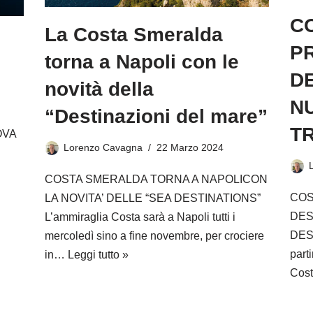
C
La Costa Smeralda
P
torna a Napoli con le
DE
novità della
N
“Destinazioni del mare”
TR
OVA
Lorenzo Cavagna
22 Marzo 2024
COSTA SMERALDA TORNA A NAPOLICON
COS
LA NOVITA’ DELLE “SEA DESTINATIONS”
DES
L’ammiraglia Costa sarà a Napoli tutti i
DES
mercoledì sino a fine novembre, per crociere
part
in…
Leggi tutto »
Cost