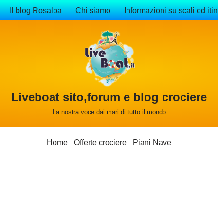
Il blog Rosalba
Chi siamo
Informazioni su scali ed itin
Liveboat sito,forum e blog crociere
La nostra voce dai mari di tutto il mondo
Home
Offerte crociere
Piani Nave