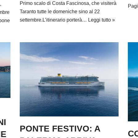
Primo scalo di Costa Fascinosa, che visiterà
,
Pagi
Taranto tutte le domeniche sino al 22
mbre
settembre.L’itinerario porterà…
Leggi tutto »
pone
NI
PONTE FESTIVO: A
C
NE