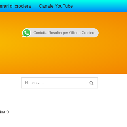
erari di crociera
Canale YouTube
Contatta Rosalba per Offerte Crociere
ina 9