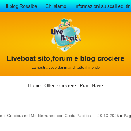
Il blog Rosalba
Chi siamo
Informazioni su scali ed itin
Liveboat sito,forum e blog crociere
La nostra voce dai mari di tutto il mondo
Home
Offerte crociere
Piani Nave
e
»
Crociera nel Mediterraneo con Costa Pacifica — 28-10-2025
»
Pag