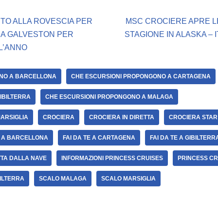
NTO ALLA ROVESCIA PER
MSC CROCIERE APRE L
 A GALVESTON PER
STAGIONE IN ALASKA – 
L’ANNO
NO A BARCELLONA
CHE ESCURSIONI PROPONGONO A CARTAGENA
IBILTERRA
CHE ESCURSIONI PROPONGONO A MALAGA
ARSIGLIA
CROCIERA
CROCIERA IN DIRETTA
CROCIERA STAR
E A BARCELLONA
FAI DA TE A CARTAGENA
FAI DA TE A GIBILTERR
TTA DALLA NAVE
INFORMAZIONI PRINCESS CRUISES
PRINCESS CR
ILTERRA
SCALO MALAGA
SCALO MARSIGLIA