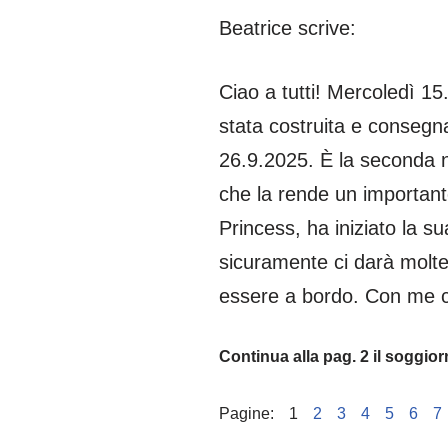
Beatrice scrive:
Ciao a tutti! Mercoledì 1
stata costruita e consegna
26.9.2025. È la seconda n
che la rende un importante
Princess, ha iniziato la 
sicuramente ci darà molte
essere a bordo. Con me c
Continua alla pag. 2 il soggio
Pagine:
1
2
3
4
5
6
7