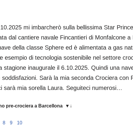
5.10.2025 mi imbarcherò sulla bellissima Star Princ
ta dal cantiere navale Fincantieri di Monfalcone a 
ave della classe Sphere ed è alimentata a gas natu
 esempio di tecnologia sostenibile nel settore croci
sua stagione inaugurale il 6.10.2025. Quindi una na
 soddisfazioni. Sarà la mia seconda Crociera con P
i sarà mia sorella Laura. Seguiteci numerosi…
rno pre-crociera a Barcellona
▼↓
8
9
10