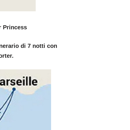
r Princess
erario di 7 notti con
rter.