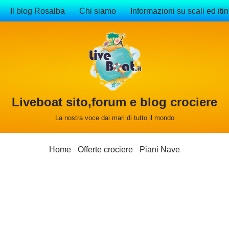
Il blog Rosalba
Chi siamo
Informazioni su scali ed itin
Liveboat sito,forum e blog crociere
La nostra voce dai mari di tutto il mondo
Home
Offerte crociere
Piani Nave