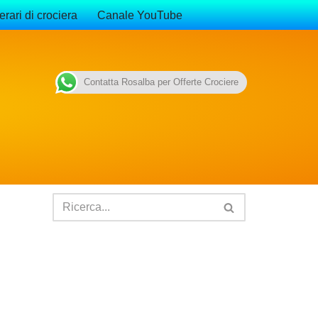
erari di crociera
Canale YouTube
Contatta Rosalba per Offerte Crociere