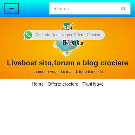
Vai
al
contenuto
Contatta Rosalba per Offerte Crociere
Liveboat sito,forum e blog crociere
La nostra voce dai mari di tutto il mondo
Home
Offerte crociere
Piani Nave