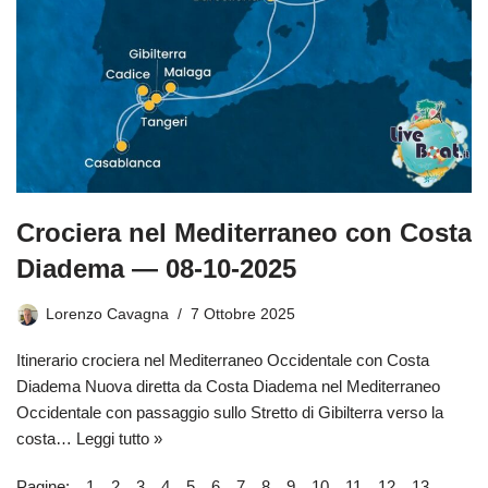
Crociera nel Mediterraneo con Costa
Diadema — 08-10-2025
Lorenzo Cavagna
7 Ottobre 2025
Itinerario crociera nel Mediterraneo Occidentale con Costa
Diadema Nuova diretta da Costa Diadema nel Mediterraneo
Occidentale con passaggio sullo Stretto di Gibilterra verso la
costa…
Leggi tutto »
Pagine:
1
2
3
4
5
6
7
8
9
10
11
12
13