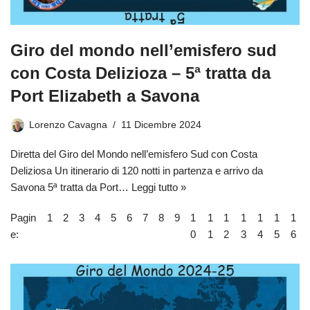
Giro del mondo nell’emisfero sud
con Costa Delizioza – 5ª tratta da
Port Elizabeth a Savona
Lorenzo Cavagna
11 Dicembre 2024
Diretta del Giro del Mondo nell’emisfero Sud con Costa
Deliziosa Un itinerario di 120 notti in partenza e arrivo da
Savona 5ª tratta da Port…
Leggi tutto »
Pagin
1
2
3
4
5
6
7
8
9
1
1
1
1
1
1
1
e:
0
1
2
3
4
5
6