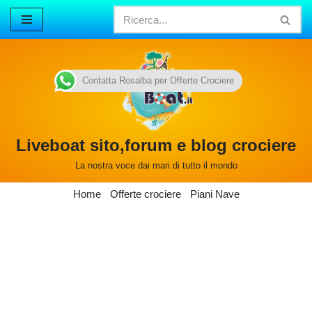
Vai
al
contenuto
Contatta Rosalba per Offerte Crociere
Liveboat sito,forum e blog crociere
La nostra voce dai mari di tutto il mondo
Home
Offerte crociere
Piani Nave