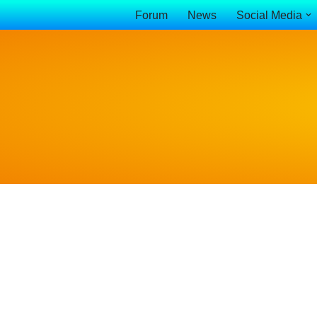
Forum
News
Social Media
Vai
al
contenuto