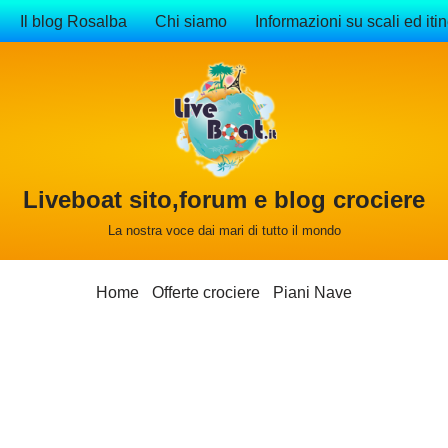
Il blog Rosalba
Chi siamo
Informazioni su scali ed itin
Liveboat sito,forum e blog crociere
La nostra voce dai mari di tutto il mondo
Home
Offerte crociere
Piani Nave