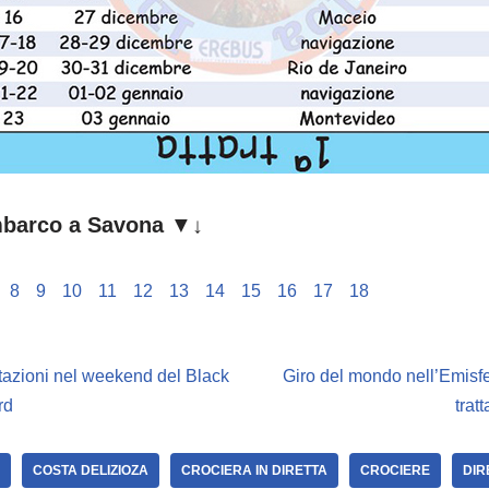
imbarco a Savona
▼↓
8
9
10
11
12
13
14
15
16
17
18
tazioni nel weekend del Black
Giro del mondo nell’Emisf
rd
trat
COSTA DELIZIOZA
CROCIERA IN DIRETTA
CROCIERE
DIR