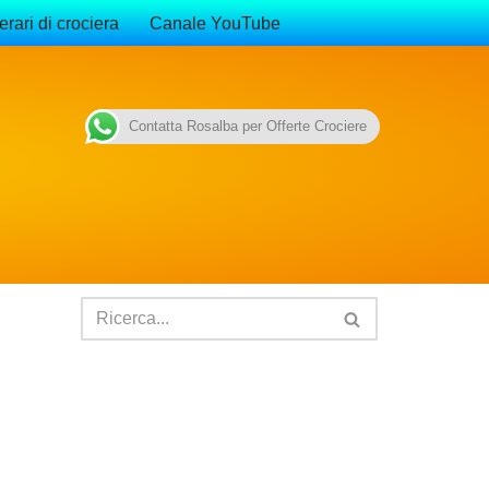
erari di crociera
Canale YouTube
Contatta Rosalba per Offerte Crociere