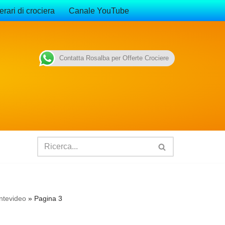
erari di crociera
Canale YouTube
Contatta Rosalba per Offerte Crociere
ntevideo
»
Pagina 3