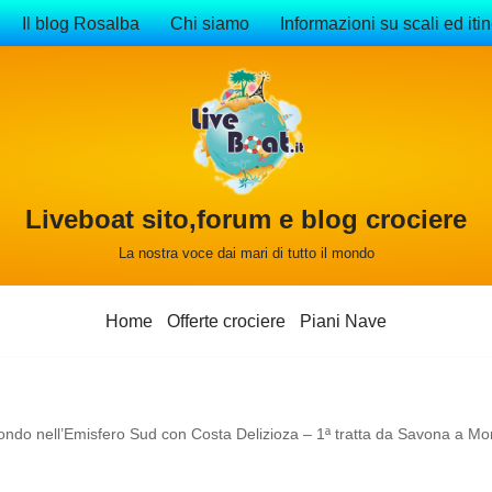
Il blog Rosalba
Chi siamo
Informazioni su scali ed itin
Liveboat sito,forum e blog crociere
La nostra voce dai mari di tutto il mondo
Home
Offerte crociere
Piani Nave
ondo nell’Emisfero Sud con Costa Delizioza – 1ª tratta da Savona a Mo