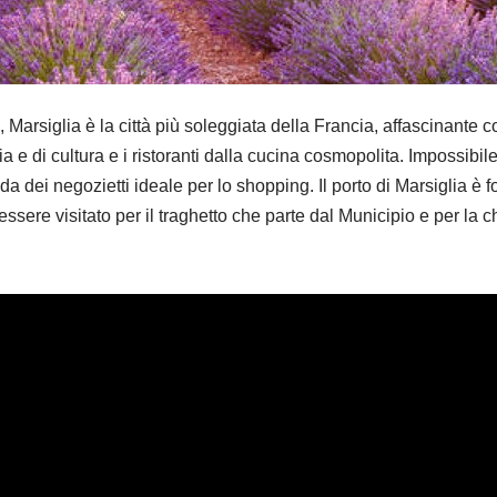
 Marsiglia è la città più soleggiata della Francia, affascinante c
ria e di cultura e i ristoranti dalla cucina cosmopolita. Impossibil
ada dei negozietti ideale per lo shopping. Il porto di Marsiglia è 
essere visitato per il traghetto che parte dal Municipio e per la 