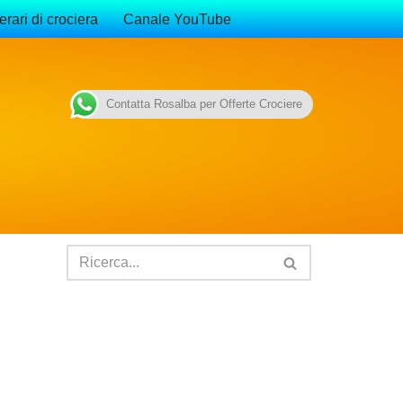
erari di crociera
Canale YouTube
Contatta Rosalba per Offerte Crociere