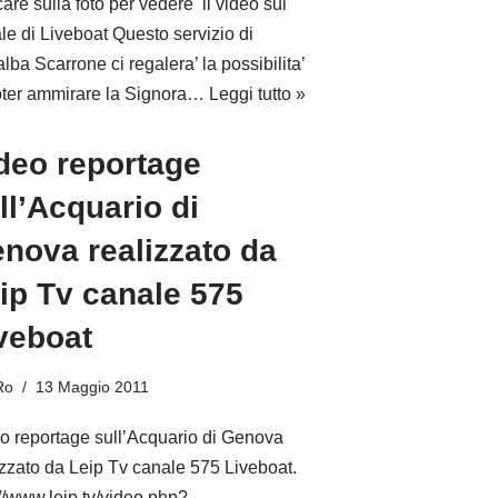
care sulla foto per vedere il video sul
le di Liveboat Questo servizio di
lba Scarrone ci regalera’ la possibilita’
oter ammirare la Signora…
Leggi tutto »
deo reportage
ll’Acquario di
nova realizzato da
ip Tv canale 575
veboat
Ro
13 Maggio 2011
o reportage sull’Acquario di Genova
izzato da Leip Tv canale 575 Liveboat.
://www.leip.tv/video.php?