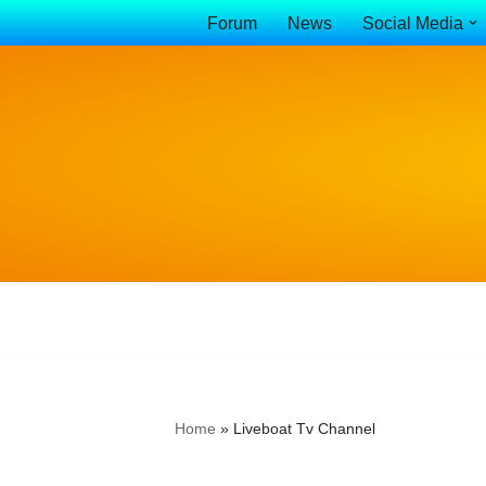
Forum
News
Social Media
Vai
al
contenuto
Home
»
Liveboat Tv Channel