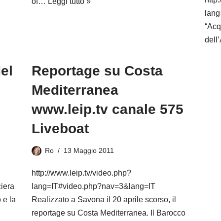
of…
Leggi tutto »
lang
“Acq
dell
el
Reportage su Costa
Mediterranea
www.leip.tv canale 575
Liveboat
Ro
13 Maggio 2011
http://www.leip.tv/video.php?
iera
lang=IT#video.php?nav=3&lang=IT
 e la
Realizzato a Savona il 20 aprile scorso, il
reportage su Costa Mediterranea. Il Barocco