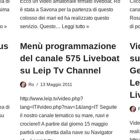
ia di
Ecco un video amatoriale firmato liveboat. Ro
Clic
ssima
è stata a Savona per la partenza di questo
cana
colosso dei mari ed ha realizzato questo
Rosa
to »
servizio. Questo…
Leggi tutto »
di p
us
Menù programmazione
Vi
del canale 575 Liveboat
su
su Leip Tv Channel
Ge
Le
Ro
13 Maggio 2011
Li
http://www.leip.tv/video.php?
ea di
lang=IT#video.php?nav=1&lang=IT Seguite
su
il nostro canale tematico su mare, navi e
Vide
crociere!! A partire dal giorno 15 maggio
real
partirà una diretta dalla nave su Navigator
http