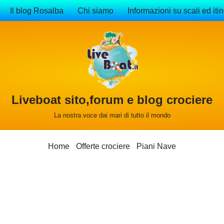
Il blog Rosalba
Chi siamo
Informazioni su scali ed itin
Liveboat sito,forum e blog crociere
La nostra voce dai mari di tutto il mondo
Home
Offerte crociere
Piani Nave