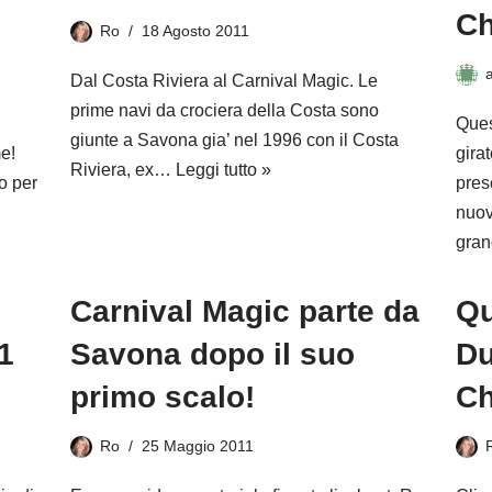
Ch
Ro
18 Agosto 2011
Dal Costa Riviera al Carnival Magic. Le
prime navi da crociera della Costa sono
Ques
giunte a Savona gia’ nel 1996 con il Costa
e!
gira
Riviera, ex…
Leggi tutto »
o per
pres
nuov
gra
Carnival Magic parte da
Qu
1
Savona dopo il suo
Du
primo scalo!
Ch
Ro
25 Maggio 2011