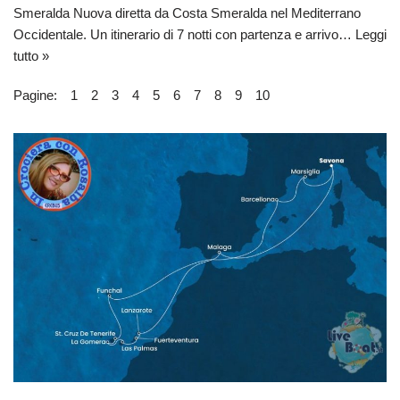
Smeralda Nuova diretta da Costa Smeralda nel Mediterrano
Occidentale. Un itinerario di 7 notti con partenza e arrivo…
Leggi
tutto »
Pagine:
1
2
3
4
5
6
7
8
9
10