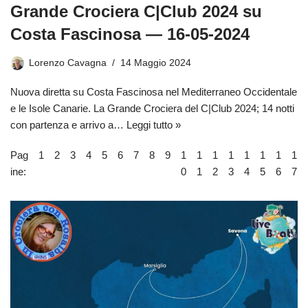
Grande Crociera C|Club 2024 su
Costa Fascinosa — 16-05-2024
Lorenzo Cavagna
14 Maggio 2024
Nuova diretta su Costa Fascinosa nel Mediterraneo Occidentale
e le Isole Canarie. La Grande Crociera del C|Club 2024; 14 notti
con partenza e arrivo a…
Leggi tutto »
Pag
1
2
3
4
5
6
7
8
9
1
1
1
1
1
1
1
1
ine:
0
1
2
3
4
5
6
7